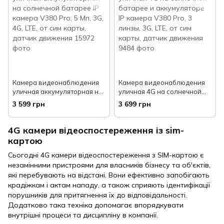
Камера видеонаблюдения
Камера видеонаблюдения
уличная аккумуляторная на
уличная 4G на солнечной
солнечной батарее IP
батарее и аккумуляторе IP
3 599 грн
3 699 грн
камера V380 Pro, 5 Мп, 3G,
камера V380 Pro, 3 линзы,
4G, LTE, от сим карты, датчик
3G, LTE, от сим карты, датчик
движения
движения
4G камери відеоспостереження із sim-
картою
Сьогодні 4G камери відеоспостереження з SIM-картою є
незамінними пристроями для власників бізнесу та об'єктів,
які перебувають на відстані. Вони ефективно запобігають
крадіжкам і актам нападу, а також сприяють ідентифікації
порушників для притягнення їх до відповідальності.
Додатково така техніка допомагає впорядкувати
внутрішні процеси та дисципліну в компанії.