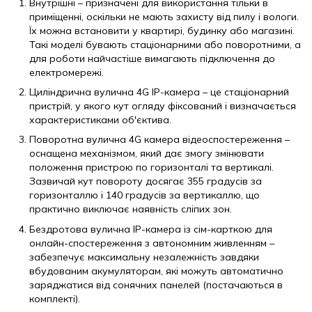
Внутрішні – призначені для використання тільки в
приміщенні, оскільки не мають захисту від пилу і вологи.
Їх можна встановити у квартирі, будинку або магазині.
Такі моделі бувають стаціонарними або поворотними, а
для роботи найчастіше вимагають підключення до
електромережі.
Циліндрична вулична 4G IP-камера – це стаціонарний
пристрій, у якого кут огляду фіксований і визначається
характеристиками об'єктива.
Поворотна вулична 4G камера відеоспостереження –
оснащена механізмом, який дає змогу змінювати
положення пристрою по горизонталі та вертикалі.
Зазвичай кут повороту досягає 355 градусів за
горизонталлю і 140 градусів за вертикаллю, що
практично виключає наявність сліпих зон.
Бездротова вулична IP-камера із сім-карткою для
онлайн-спостереження з автономним живленням –
забезпечує максимальну незалежність завдяки
вбудованим акумуляторам, які можуть автоматично
заряджатися від сонячних панелей (постачаються в
комплекті).