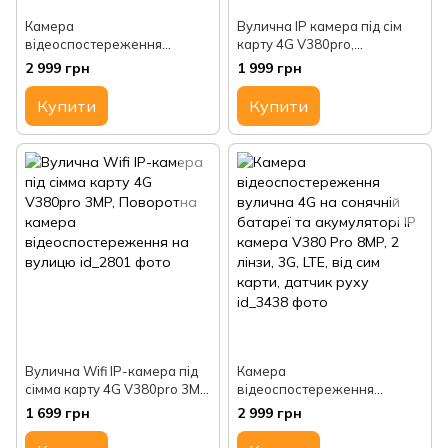
Камера
Вулична IP камера під сім
відеоспостереження
карту 4G V380pro,
вулична на сонячній батареї
Поворотна камера
2 999 грн
1 999 грн
й акумуляторі IP-камера
відеоспостереження на
V380 Pro, 5 Мп, 3G, 4G, LTE,
вулицю
Купити
Купити
від
Вулична Wifi IP-камера під
Камера
сімма карту 4G V380pro 3MP,
відеоспостереження
Поворотна камера
вулична 4G на сонячній
1 699 грн
2 999 грн
відеоспостереження на
батареї та акумуляторі IP
вулицю
камера V380 Pro 8MP, 2