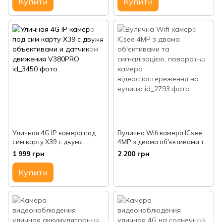
Купити
Купити
лінзи, 3G, LTE, від сим карти,
датчик руху
Уличная 4G IP камера под
Вулична Wifi камера ICsee
сим карту X39 с двумя
4MP з двома об'єктивами та
объективами и датчиком
сигналізацією, поворотна
1 999 грн
2 200 грн
движения V380PRO
камера
відеоспостереження на
Купити
вулицю