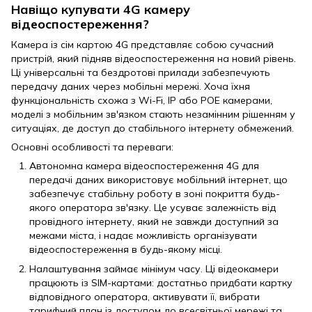
Навіщо купувати 4G камеру
відеоспостереження?
Камера із сім картою 4G представляє собою сучасний
пристрій, який підняв відеоспостереження на новий рівень.
Ці універсальні та бездротові прилади забезпечують
передачу даних через мобільні мережі. Хоча їхня
функціональність схожа з Wi-Fi, IP або POE камерами,
моделі з мобільним зв'язком стають незамінним рішенням у
ситуаціях, де доступ до стабільного інтернету обмежений.
Основні особливості та переваги:
Автономна камера відеоспостереження 4G для
передачі даних використовує мобільний інтернет, що
забезпечує стабільну роботу в зоні покриття будь-
якого оператора зв'язку. Це усуває залежність від
провідного інтернету, який не завжди доступний за
межами міста, і надає можливість організувати
відеоспостереження в будь-якому місці.
Налаштування займає мінімум часу. Ці відеокамери
працюють із SIM-картами: достатньо придбати картку
відповідного оператора, активувати її, вибрати
тарифний план із доступом до всесвітньої мережі та