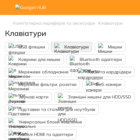
Комп'ютерна периферія та аксесуари
Клавіатури
Клавіатури
USB флешки
Клавіатури
Мишки
Коврики для мишки
Bluetooth адаптери
Мережеве обладнання
Хаби та кардрідери
Мережеві фільтри, розетки
Веб-камери
Звукові карти
Зовнішні кишені для HDD/SSD
Підставки та столики для ноутбуків
Універсальні блоки живлення
Кабелі HDMI та адаптери