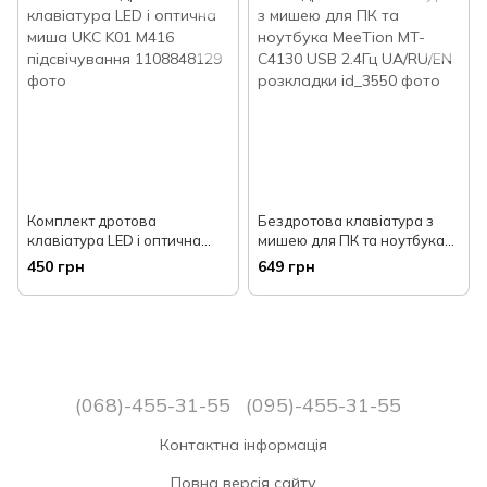
Комплект дротова
Бездротова клавіатура з
клавіатура LED і оптична
мишею для ПК та ноутбука
миша UKC K01 M416
MeeTion MT-C4130 USB 2.4Гц
450 грн
649 грн
підсвічування
UA/RU/EN розкладки
(068)-455-31-55
(095)-455-31-55
Контактна інформація
Повна версія сайту