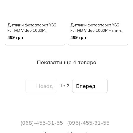
Дитячий фотоапарат Y8S
Дитячий фотоапарат Y8S
Full HD Video 1080P
Full HD Video 1080P м'ятний+
рожевий + фронтальна
фронтальна камера
499 грн
499 грн
камера
Показати ще 4 товара
Назад
Вперед
1
з 2
(068)-455-31-55
(095)-455-31-55