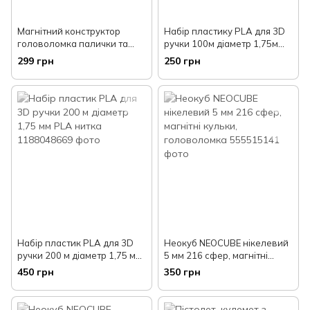
Магнітний конструктор
Набір пластику PLA для 3D
головоломка палички та
ручки 100м діаметр 1,75м
кульки 63 деталі NEO SILVER
PLA нитка
299 грн
250 грн
неокуб
Набір пластик PLA для 3D
Неокуб NEOCUBE нікелевий
ручки 200 м діаметр 1,75 мм
5 мм 216 сфер, магнітні
PLA нитка
кульки, головоломка
450 грн
350 грн