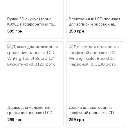
Ручка 3D акумуляторна
Электронный LCD планшет
K9901 з трафаретами та
для записи и рисования
набором пластику
Writing Tablet 8.5"
599 грн
250 грн
Дошка для малювання,
Дошка для малювання,
графічний планшет LCD
графічний планшет LCD
Writing Tablet Board 12"
Writing Tablet Board 12"
299 грн
299 грн
Блакитний
Червоний