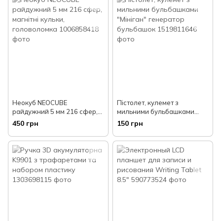
Неокуб NEOCUBE
Пістолет, кулемет з
райдужний 5 мм 216 сфер,
мильними бульбашками
магнітні кульки,
"Мініган" генератор
450 грн
150 грн
головоломка
бульбашок