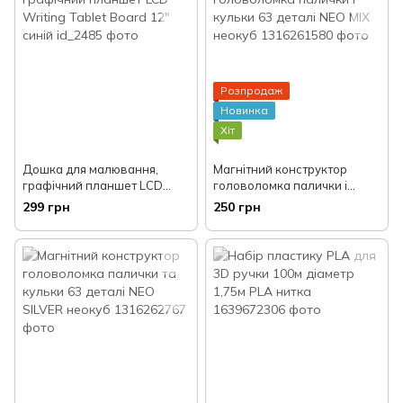
Розпродаж
Новинка
Хіт
Дошка для малювання,
Магнітний конструктор
графічний планшет LCD
головоломка палички і
Writing Tablet Board 12" синій
кульки 63 деталі NEO MIX
299 грн
250 грн
неокуб