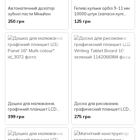
Автоматичний дозатор
Гелеві кульки орбіз 9-11 мм
зубної пасти Міньйон
10000 штук (запасні кулі
гідрогель для іграшок,
250 грн
125 грн
автомата, пістолета)
Дошка для малювання,
Доска для рисования,
графічний планшет LCD
графический планшет LCD
Panel 16" Multi-colour"
Writing Tablet Board 10'
399 грн
275 грн
зеленый