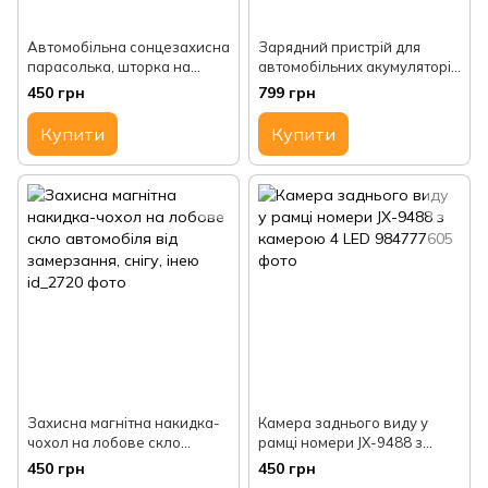
Автомобільна сонцезахисна
Зарядний пристрій для
парасолька, шторка на
автомобільних акумуляторів
лобове скло
Pulse Repair Battery Charger
450 грн
799 грн
12 V, 6 A, 4-100 Ah
Купити
Купити
Захисна магнітна накидка-
Камера заднього виду у
чохол на лобове скло
рамці номери JX-9488 з
автомобіля від замерзання,
камерою 4 LED
450 грн
450 грн
снігу, інею