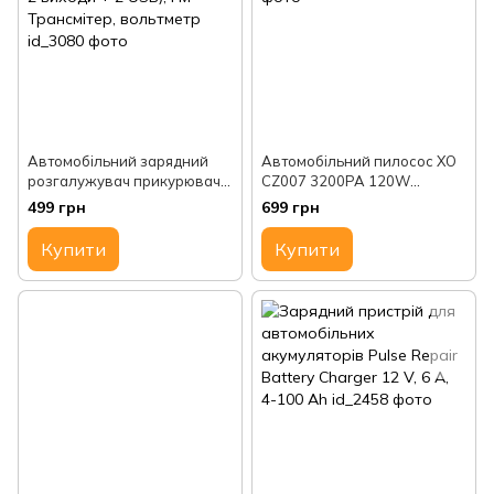
Автомобільний зарядний
Автомобільний пилосос XO
розгалужувач прикурювача,
CZ007 3200PA 120W
12/24 V (на 2 виходи + 2
пилосос в авто
499 грн
699 грн
USB), FM Трансмітер,
вольтметр
Купити
Купити