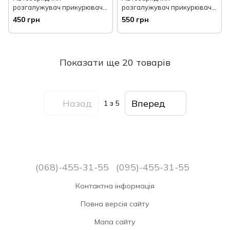
розгалужувач прикурювача
розгалужувач прикурювача,
Hoco Z28 Power ocean 12/24
12/24 V (на 2 виходи + USB),
450 грн
550 грн
V (на 2 виходи + USB),
вольтметр
вольтметр
Показати ще 20 товарів
Назад
Вперед
1
з 5
(068)-455-31-55
(095)-455-31-55
Контактна інформація
Повна версія сайту
Мапа сайту