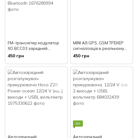
FM-трансмітер модулятор
MINI A8 GPS, GSM ТРЕКЕР
XO BCC03 зарядний
сигналізація в реальному
пристрій 2USB 18W QC3.0 з
часі
450 грн
450 грн
дисплеєм, Bluetooth
Хіт
Автозарядний
Автозарядний