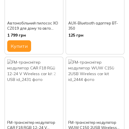
Автомобільний пилосос XO
AUX-Bluetooth адаптер BT-
CZ019 для дому та авто
350
5000mAh 80Вт
1 799 грн
125 грн
Купити
FM-трансмітер модулятор
FM-трансмітер модулятор
CAR F18 RGB 12-24 V
WUW C150 2USB Wireless