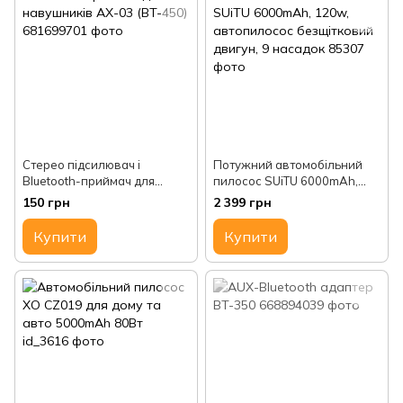
Стерео підсилювач і
Потужний автомобільний
Bluetooth-приймач для
пилосос SUiTU 6000mAh,
навушників AX-03 (BT-450)
120w, автопилосос
150 грн
2 399 грн
безщітковий двигун, 9
насадок
Купити
Купити