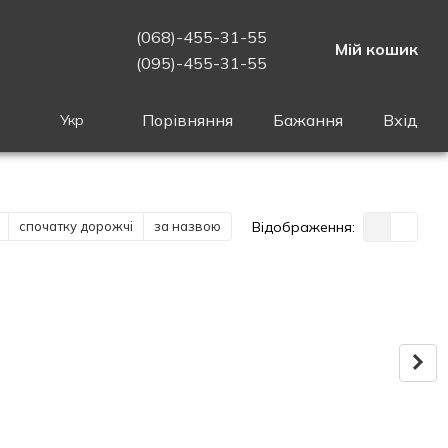
(068)-455-31-55
Мій кошик
(095)-455-31-55
Порівняння
Бажання
Вхід
Укр
спочатку дорожчі
за назвою
Відображення: