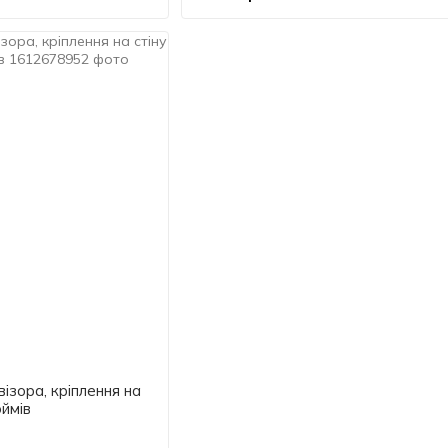
ізора, кріплення на
юймів