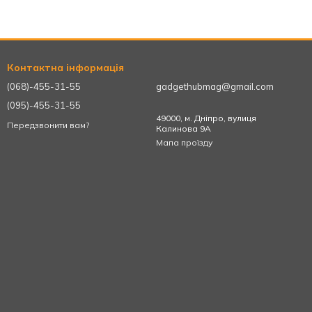
Контактна інформація
(068)-455-31-55
gadgethubmag@gmail.com
(095)-455-31-55
49000, м. Дніпро, вулиця
Передзвонити вам?
Калинова 9А
Мапа проїзду