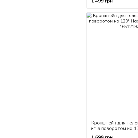
1 499 грн
Кронштейн для телев
кг із поворотом на 1
кріплення для ТВ
1 699 грн