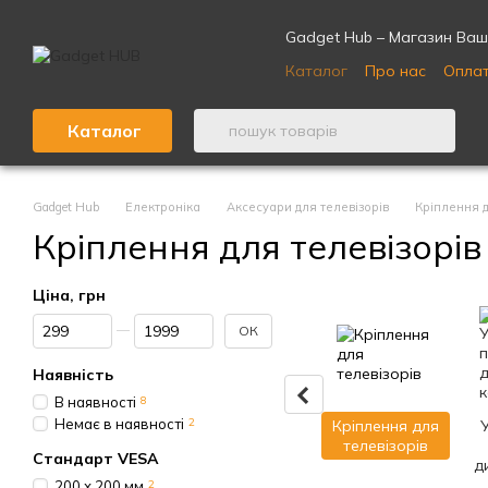
Перейти до основного контенту
Gadget Hub – Магазин Ваши
Каталог
Про нас
Оплат
Відгуки про магазин ⭐
Каталог
Gadget Hub
Електроніка
Аксесуари для телевізорів
Кріплення д
Кріплення для телевізорів
Ціна, грн
Від Ціна, грн
До Ціна, грн
ОК
Наявність
В наявності
8
Немає в наявності
2
Кріплення для
телевізорів
Стандарт VESA
д
200 х 200 мм
2