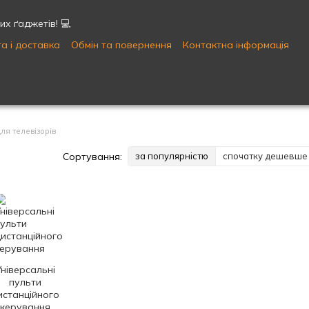
х ґаджетів! 💻
а і доставка
Обмін та повернення
Контактна інформація
Публічна оферта
Угода користувача
ля телевізорів
Сортування:
за популярністю
спочатку дешевше
Універсальні
пульти
истанційного
керування