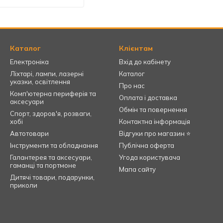
Каталог
Клієнтам
Електроніка
Вхід до кабінету
Ліхтарі, лампи, лазерні
Каталог
указки, освітлення
Про нас
Комп'ютерна периферія та
Оплата і доставка
аксесуари
Обмін та повернення
Спорт, здоров'я, розваги,
хобі
Контактна інформація
Автотовари
Відгуки про магазин ⭐
Інструменти та обладнання
Публічна оферта
Галантерея та аксесуари,
Угода користувача
гаманці та портмоне
Мапа сайту
Дитячі товари, подарунки,
приколи