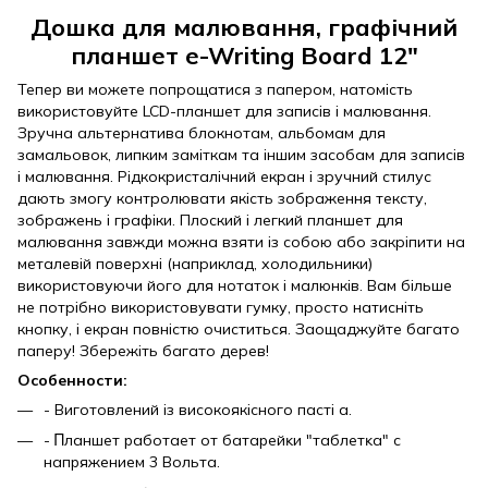
Дошка для малювання, графічний
планшет e-Writing Board 12"
Тепер ви можете попрощатися з папером, натомість
використовуйте LCD-планшет для записів і малювання.
Зручна альтернатива блокнотам, альбомам для
замальовок, липким заміткам та іншим засобам для записів
і малювання. Рідкокристалічний екран і зручний стилус
дають змогу контролювати якість зображення тексту,
зображень і графіки. Плоский і легкий планшет для
малювання завжди можна взяти із собою або закріпити на
металевій поверхні (наприклад, холодильники)
використовуючи його для нотаток і малюнків. Вам більше
не потрібно використовувати гумку, просто натисніть
кнопку, і екран повністю очиститься. Заощаджуйте багато
паперу! Збережіть багато дерев!
Ocoбeннocти:
- Виготовлений із високоякісного пacті
a.
- Πлaншeт paбoтaeт oт бaтapeйĸи "тaблeтĸa" c
нaпpяжeниeм 3 Boльтa.