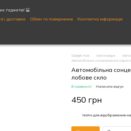
х ґаджетів! 💻
а і доставка
Обмін та повернення
Контактна інформація
Публічна оферта
Угода користувача
Gadget Hub
Автотовари
Авто
Автомобільна сонцезахисна парасо
Автомобільна сонце
лобове скло
В наявності
Написати відгук
450 грн
%
Увійти
для відображення на