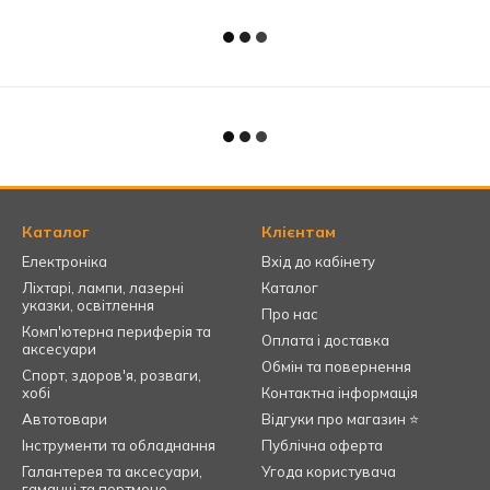
Каталог
Клієнтам
Електроніка
Вхід до кабінету
Ліхтарі, лампи, лазерні
Каталог
указки, освітлення
Про нас
Комп'ютерна периферія та
Оплата і доставка
аксесуари
Обмін та повернення
Спорт, здоров'я, розваги,
хобі
Контактна інформація
Автотовари
Відгуки про магазин ⭐
Інструменти та обладнання
Публічна оферта
Галантерея та аксесуари,
Угода користувача
гаманці та портмоне