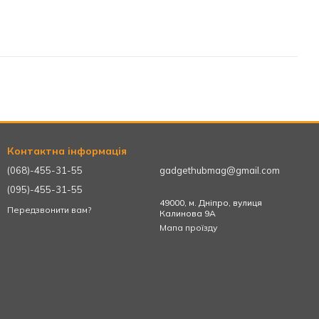
Контактна інформація
(068)-455-31-55
gadgethubmag@gmail.com
(095)-455-31-55
49000, м. Дніпро, вулиця
Передзвонити вам?
Калинова 9А
Мапа проїзду