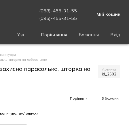
(068)-455-31-55
Мій кошик
(095)-455-31-55
Порівняння
Бажання
Вхід
Укр
аксесуари
лька, шторка на лобове скло
захисна парасолька, шторка на
Артикул
id_2602
Порівняти
В бажання
копичувальної знижки