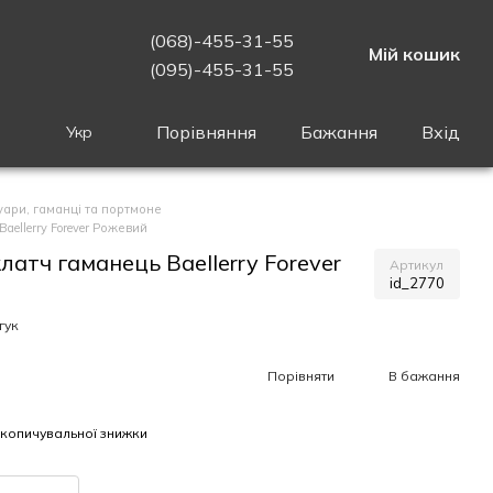
(068)-455-31-55
Мій кошик
(095)-455-31-55
Порівняння
Бажання
Вхід
Укр
уари, гаманці та портмоне
ellerry Forever Рожевий
атч гаманець Baellerry Forever
Артикул
id_2770
гук
Порівняти
В бажання
копичувальної знижки