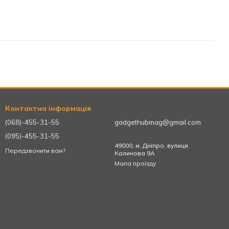
Контактна інформація
(068)-455-31-55
gadgethubmag@gmail.com
(095)-455-31-55
49000, м. Дніпро, вулиця
Передзвонити вам?
Калинова 9А
Мапа проїзду