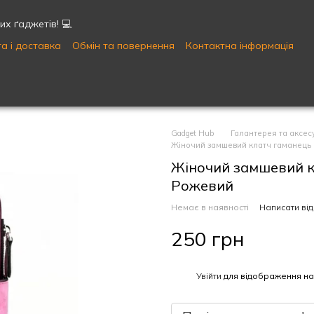
х ґаджетів! 💻
а і доставка
Обмін та повернення
Контактна інформація
Публічна оферта
Угода користувача
Gadget Hub
Галантерея та аксес
Жіночий замшевий клатч гаманець Ba
Жіночий замшевий кл
Рожевий
Немає в наявності
Написати від
250 грн
%
Увійти
для відображення на