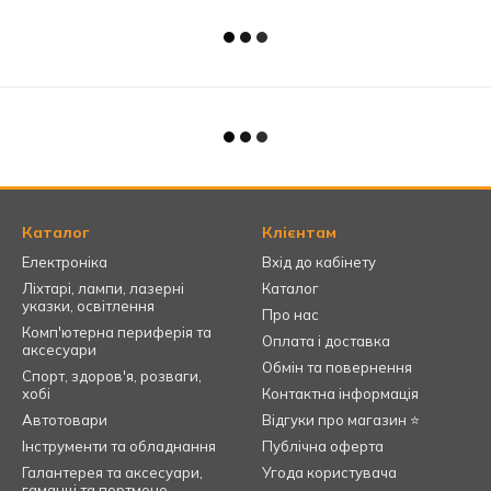
Каталог
Клієнтам
Електроніка
Вхід до кабінету
Ліхтарі, лампи, лазерні
Каталог
указки, освітлення
Про нас
Комп'ютерна периферія та
Оплата і доставка
аксесуари
Обмін та повернення
Спорт, здоров'я, розваги,
хобі
Контактна інформація
Автотовари
Відгуки про магазин ⭐
Інструменти та обладнання
Публічна оферта
Галантерея та аксесуари,
Угода користувача
гаманці та портмоне