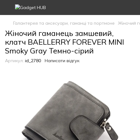
Галантерея та аксесуари, гаманці та портмоне
Жіночий г
Жіночий гаманець замшевий,
клатч BAELLERRY FOREVER MINI
Smoky Gray Темно-сірий
Артикул:
id_2780
Написати відгук