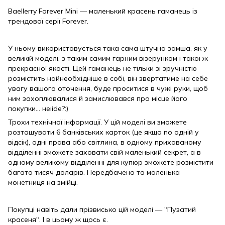
Baellerry Forever Mini — маленький красень гаманець із
трендової серії Forever.
У ньому використовується така сама штучна замша, як у
великій моделі, з таким самим гарним візерунком і такої ж
прекрасної якості. Цей гаманець не тільки зі зручністю
розмістить найнеобхідніше в собі, він звертатиме на себе
увагу вашого оточення, буде проситися в чужі руки, щоб
ним захоплювалися й замислювався про місце його
покупки... неıide?:)
Трохи технічної інформації. У цій моделі ви зможете
розташувати 6 банківських карток (це якщо по одній у
відсік), одні права або світлина, в одному прихованому
відділенні зможете заховати свій маленький секрет, а в
одному великому відділенні для купюр зможете розмістити
багато тисяч доларів. Передбачено та маленька
монетниця на змійці.
Покупці навіть дали прізвисько цій моделі — "Пузатий
красеня". І в цьому ж щось є.