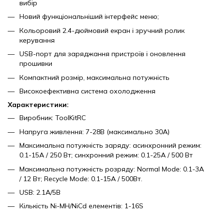
вибір
Новий функціональніший інтерфейс меню;
Кольоровий 2.4-дюймовий екран і зручний ролик
керування
USB-порт для заряджання пристроїв і оновлення
прошивки
Компактний розмір, максимальна потужність
Високоефективна система охолодження
Характеристики:
Виробник: ToolKitRC
Напруга живлення: 7-28В (максимально 30А)
Максимальна потужність заряду: асинхронний режим:
0.1-15A / 250 Вт; синхронний режим: 0.1-25A / 500 Вт
Максимальна потужність розряду: Normal Mode: 0.1-3А
/ 12 Вт; Recycle Mode: 0.1-15А / 500Вт.
USB: 2.1А/5В
Кількість Ni-MH/NiCd елементів: 1-16S