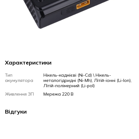
Характеристики
Тип
Нікель-кадмієві (Ni-Cd) \ Нікель-
акумулятора
металогідридні (Ni-Mh), Літій-іонні (Li-Ion),
Літій-полімерний (Li-pol)
Живлення ЗП
Мережа 220 В
Відгуки