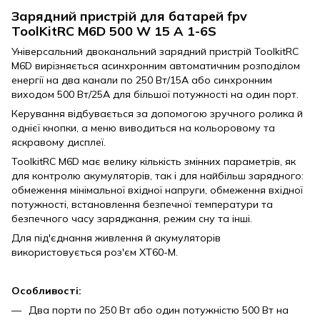
Зарядний пристрій для батарей fpv
ToolKitRC M6D 500 W 15 A 1-6S
Універсальний двоканальний зарядний пристрій ToolkitRC
M6D вирізняється асинхронним автоматичним розподілом
енергії на два канали по 250 Вт/15A або синхронним
виходом 500 Вт/25A для більшої потужності на один порт.
Керування відбувається за допомогою зручного ролика й
однієї кнопки, а меню виводиться на кольоровому та
яскравому дисплеї.
ToolkitRC M6D має велику кількість змінних параметрів, як
для контролю акумуляторів, так і для найбільш зарядного:
обмеження мінімальної вхідної напруги, обмеження вхідної
потужності, встановлення безпечної температури та
безпечного часу заряджання, режим сну та інші.
Для під'єднання живлення й акумуляторів
використовується роз'єм XT60-М.
Особливості:
Два порти по 250 Вт або один потужністю 500 Вт на