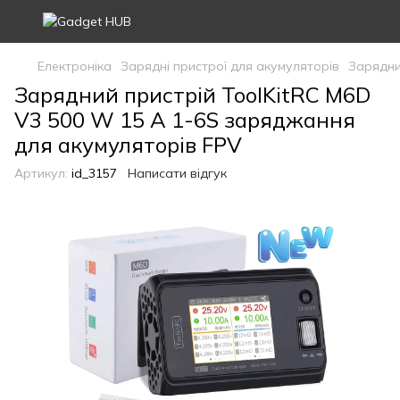
Електроніка
Зарядні пристрої для акумуляторів
Зарядни
Зарядний пристрій ToolKitRC M6D
V3 500 W 15 A 1-6S заряджання
для акумуляторів FPV
Артикул:
id_3157
Написати відгук