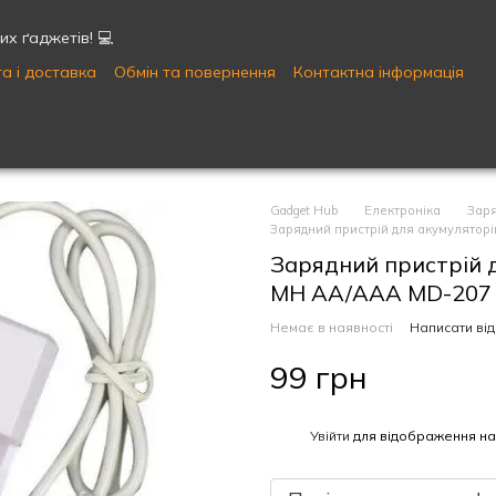
х ґаджетів! 💻
а і доставка
Обмін та повернення
Контактна інформація
Публічна оферта
Угода користувача
Gadget Hub
Електроніка
Заря
Зарядний пристрій для акумуляторі
Зарядний пристрій д
MH AA/AAA MD-207
Немає в наявності
Написати від
99 грн
%
Увійти
для відображення на