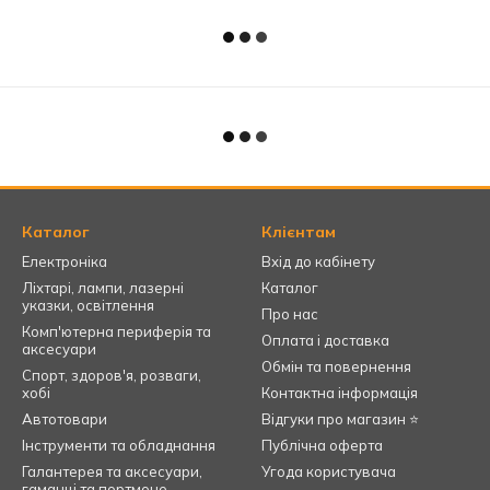
Каталог
Клієнтам
Електроніка
Вхід до кабінету
Ліхтарі, лампи, лазерні
Каталог
указки, освітлення
Про нас
Комп'ютерна периферія та
Оплата і доставка
аксесуари
Обмін та повернення
Спорт, здоров'я, розваги,
хобі
Контактна інформація
Автотовари
Відгуки про магазин ⭐
Інструменти та обладнання
Публічна оферта
Галантерея та аксесуари,
Угода користувача
гаманці та портмоне