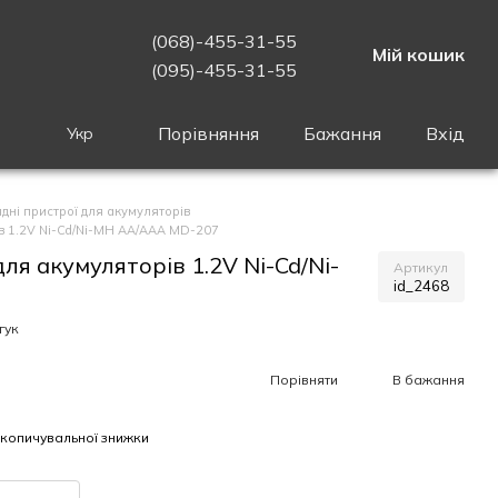
(068)-455-31-55
Мій кошик
(095)-455-31-55
Порівняння
Бажання
Вхід
Укр
дні пристрої для акумуляторів
в 1.2V Ni-Cd/Ni-MH AA/AAA MD-207
ля акумуляторів 1.2V Ni-Cd/Ni-
Артикул
id_2468
гук
Порівняти
В бажання
копичувальної знижки