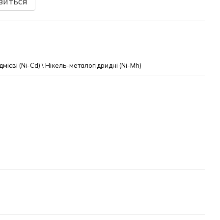
виться
мієві (Ni-Cd) \ Нікель-металогідридні (Ni-Mh)