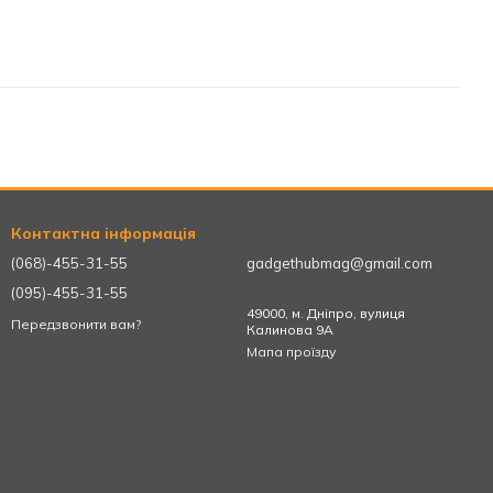
Контактна інформація
(068)-455-31-55
gadgethubmag@gmail.com
(095)-455-31-55
49000, м. Дніпро, вулиця
Передзвонити вам?
Калинова 9А
Мапа проїзду