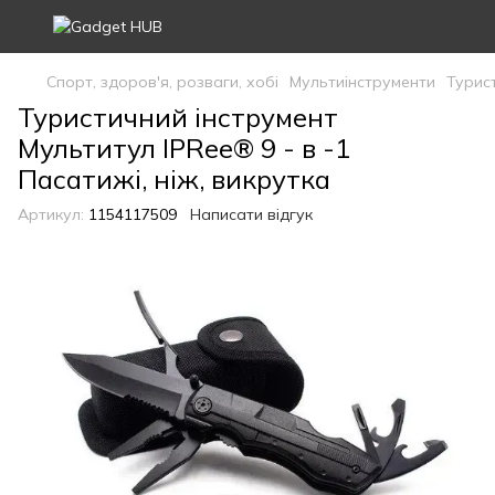
Спорт, здоров'я, розваги, хобі
Мультиінструменти
Турист
Туристичний інструмент
Мультитул IPRee® 9 - в -1
Пасатижі, ніж, викрутка
Артикул:
1154117509
Написати відгук