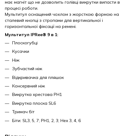
має магніт що не дозволить голівці викрутки випасти в
процесі роботи.
Мультитул оснащений чохлом з жорсткою формою на
сталевий кнопці з стропами для вертикальної і
горизонтальної фіксації на ремені.
Мультитул IPRee® 9 в 1:
Плоскогубці
Кусачки
Ніж
Зубчастий ніж
Відкривачка для пляшок
Консервний ніж
Викрутка хрестова РН1
Викрутка плоска SL6
Тримач біт
Біти: SL3, 5, 7; РН1, 2, 3; Hex 3, 4, 6