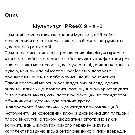
Опис
Мультитул IPRee® 9 - в -1
Відмінний компактний складаний Мультитул IPRee® з
розвиненими пасатижами, ножем і набором інструментів
для різного роду робіт.
Відмінною рисою моделі є розвинений ніж ріжуча кромка
якого має зубці стропореза забезпечують комфортний рез.
Клинок ножа має пеньок для зручності відкривання однією
рукою, клинок має фіксатор Liner lock що дозволяє
працювати ножем не побоюючись що він закриється.
Також пасатижі мають в розкладеному вигляді досить
значний важіль що дозволить повноцінно використовувати
їх за призначенням, самі пасатижі оснащені за стандартом
обжимником і кусачки для різання дроту.
Із зворотного боку спинки мультитула приховані ще 3
інструменту, це консервний ключ, відкривачка для пляшок, і
плоскі викрутки, а також квадратний бітотримач який
замінить вам 9 викруток різного перерізу (йдуть в
комплекті) поєднуючись з битоприемником, який всередині