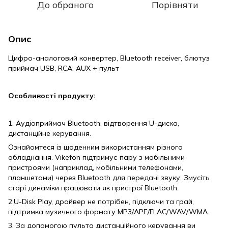
До обраного
Порівняти
Опис
Цифро-аналоговий конвертер, Bluetooth receiver, блютуз
приймач USB, RCA, AUX + пульт
Особливості продукту:
1. Аудіоприймач Bluetooth, відтворення U-диска,
дистанційне керування.
Ознайомтеся із щоденним використанням різного
обладнання. Vikefon підтримує пару з мобільними
пристроями (наприклад, мобільними телефонами,
планшетами) через Bluetooth для передачі звуку. Змусіть
старі динаміки працювати як пристрої Bluetooth.
2.U-Disk Play, драйвер не потрібен, підключи та грай,
підтримка музичного формату MP3/APE/FLAC/WAV/WMA.
3. За допомогою пульта дистанційного керування ви