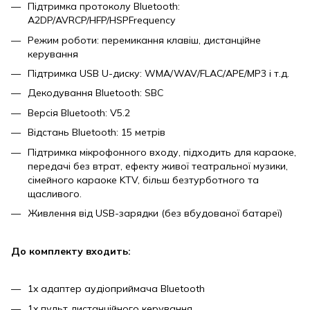
Підтримка протоколу Bluetooth:
A2DP/AVRCP/HFP/HSPFrequency
Режим роботи: перемикання клавіш, дистанційне
керування
Підтримка USB U-диску: WMA/WAV/FLAC/APE/MP3 і т.д.
Декодування Bluetooth: SBC
Версія Bluetooth: V5.2
Відстань Bluetooth: 15 метрів
Підтримка мікрофонного входу, підходить для караоке,
передачі без втрат, ефекту живої театральної музики,
сімейного караоке KTV, більш безтурботного та
щасливого.
Живлення від USB-зарядки (без вбудованої батареї)
До комплекту входить:
1x адаптер аудіоприймача Bluetooth
1x пульт дистанційного керування