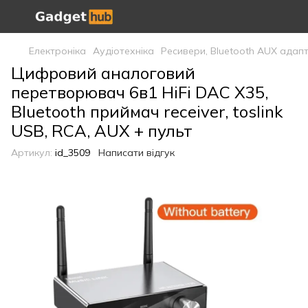
Електроніка
Аудіотехніка
Ресивери, Bluetooth AUX адапт
Цифровий аналоговий
перетворювач 6в1 HiFi DAC X35,
Bluetooth приймач receiver, toslink
USB, RCA, AUX + пульт
Артикул:
id_3509
Написати відгук