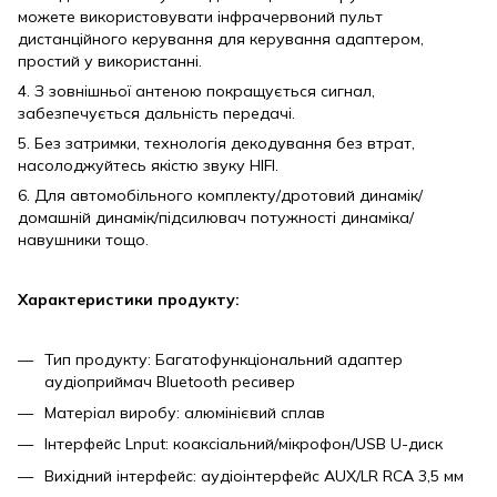
можете використовувати інфрачервоний пульт
дистанційного керування для керування адаптером,
простий у використанні.
4. З зовнішньої антеною покращується сигнал,
забезпечується дальність передачі.
5. Без затримки, технологія декодування без втрат,
насолоджуйтесь якістю звуку HIFI.
6. Для автомобільного комплекту/дротовий динамік/
домашній динамік/підсилювач потужності динаміка/
навушники тощо.
Характеристики продукту:
Тип продукту: Багатофункціональний адаптер
аудіоприймач Bluetooth ресивер
Матеріал виробу: алюмінієвий сплав
Інтерфейс Lnput: коаксіальний/мікрофон/USB U-диск
Вихідний інтерфейс: аудіоінтерфейс AUX/LR RCA 3,5 мм