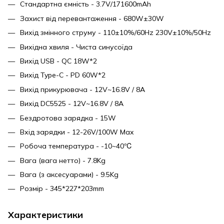
Стандартна ємність - 3.7V/171600mAh
Захист від перевантаження - 680W±30W
Вихід змінного струму - 110±10%/60Hz 230V±10%/50Hz
Вихідна хвиля - Чиста синусоїда
Вихід USB - QC 18W*2
Вихід Type-C - PD 60W*2
Вихід прикурювача - 12V~16.8V / 8A
Вихід DC5525 - 12V~16.8V / 8A
Бездротова зарядка - 15W
Вхід зарядки - 12-26V/100W Max
Робоча температура - -10~40℃
Вага (вага нетто) - 7.8Kg
Вага (з аксесуарами) - 9.5Kg
Розмір - 345*227*203mm
Характеристики