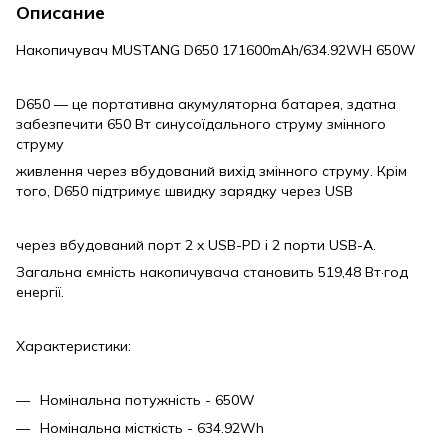
Описание
Накопичувач MUSTANG D650 171600mAh/634.92WH 650W
D650 — це портативна акумуляторна батарея, здатна
забезпечити 650 Вт синусоїдального струму змінного
струму
живлення через вбудований вихід змінного струму. Крім
того, D650 підтримує швидку зарядку через USB
через вбудований порт 2 x USB-PD і 2 порти USB-A.
Загальна ємність накопичувача становить 519,48 Вт·год
енергії.
Характеристики:
Номінальна потужність - 650W
Номінальна місткість - 634.92Wh