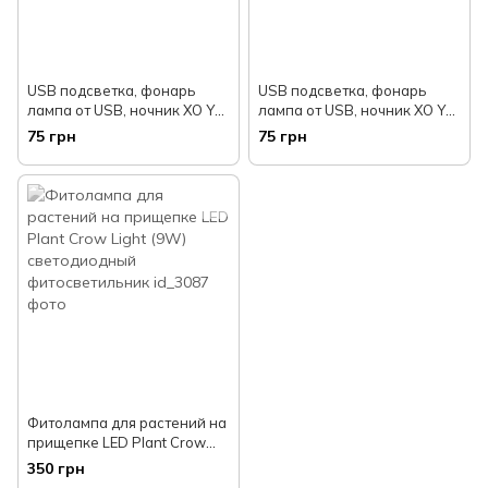
USB подсветка, фонарь
USB подсветка, фонарь
лампа от USB, ночник XO Y1
лампа от USB, ночник XO Y1
(теплый свет)
(холодный свет)
75 грн
75 грн
Фитолампа для растений на
прищепке LED Plant Crow
Light (9W) светодиодный
350 грн
фитосветильник