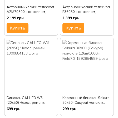
Астрономический телескоп
Астрономический телескоп
AZM70300 с штативом,
F36050 с штативом,
монокуляр подзорная труба
монокуляр подзорная труба
2 199 грн
1 399 грн
150X
90X
Купить
Купить
Бинокль GALILEO W6
Карманный бинокль Sakura
(20x50) Чехол, ремень
30х60 (Сакура) монокль
126m/1000m Field7.2
699 грн
299 грн