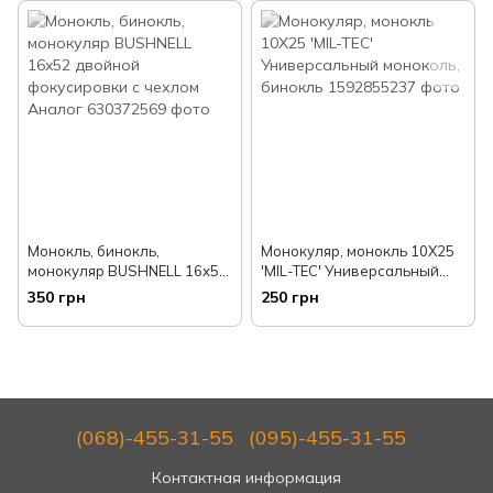
Монокль, бинокль,
Монокуляр, монокль 10Х25
монокуляр BUSHNELL 16x52
'MIL-TEC' Универсальный
двойной фокусировки с
моноколь, бинокль
350 грн
250 грн
чехлом Аналог
(068)-455-31-55
(095)-455-31-55
Контактная информация