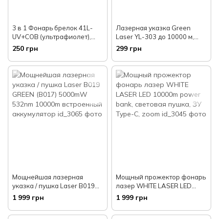
3 в 1 Фонарь брелок 41L-
Лазерная указка Green
UV+COB (ультрафиолет),
Laser YL-303 до 10000 м,
лазер, аккумулятор, USB
Зеленая / Аккумуляторный
250 грн
299 грн
лазер зеленый
Мощнейшая лазерная
Мощный прожектор фонарь
указка / пушка Laser B019
лазер WHITE LASER LED
GREEN (B017) 5000mW
10000m power bank,
1 999 грн
1 999 грн
532nm 10000m встроенный
световая пушка, ЗУ Type-C,
аккумулятор
zoom