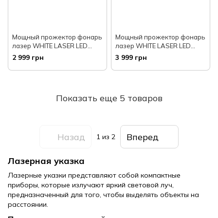
Мощный прожектор фонарь
Мощный прожектор фонарь
лазер WHITE LASER LED
лазер WHITE LASER LED
AK138, PM60-TG, 10000м
GT011, 100+50W, 10000m
2 999 грн
3 999 грн
power bank, световая
световая пушка, power
пушка, ЗУ Type-C, zoom
bank, zoom
Показать еще 5 товаров
Назад
Вперед
1
из 2
Лазерная указка
Лазерные указки представляют собой компактные
приборы, которые излучают яркий световой луч,
предназначенный для того, чтобы выделять объекты на
расстоянии.