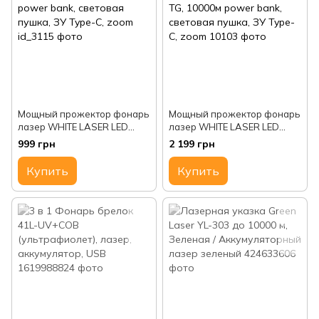
Мощный прожектор фонарь
Мощный прожектор фонарь
лазер WHITE LASER LED
лазер WHITE LASER LED
PM10-TG , power bank,
AK138S, PM60-TG, 10000м
999 грн
2 199 грн
световая пушка, ЗУ Type-C,
power bank, световая
zoom
пушка, ЗУ Type-C, zoom
Купить
Купить