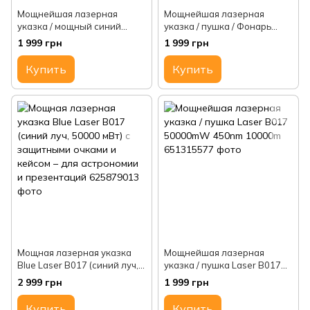
Мощнейшая лазерная
Мощнейшая лазерная
указка / мощный синий
указка / пушка / Фонарь
лазер Laser B019 (B017)
лазер синий YX-B008, 5
1 999 грн
1 999 грн
50000mW 450nm 10000m
насадок 50000mW
встроенный аккумулятор
Купить
Купить
Мощная лазерная указка
Мощнейшая лазерная
Blue Laser B017 (синий луч,
указка / пушка Laser B017
50000 мВт) с защитными
50000mW 450nm 10000m
2 999 грн
1 999 грн
очками и кейсом – для
астрономии и презентаций
Купить
Купить