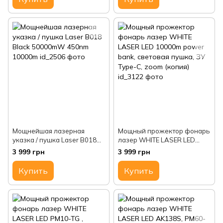
Мощнейшая лазерная
Мощный прожектор фонарь
указка / пушка Laser B018
лазер WHITE LASER LED
Black 50000mW 450nm
10000m power bank,
3 999 грн
3 999 грн
10000m
световая пушка, ЗУ Type-C,
zoom (копия)
Купить
Купить