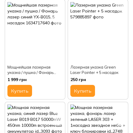
Мощнейшая лазерная
Лазерная указка Green
указка / пушка / Фонарь
Laser Pointer + 5 насадок
лазер синий YX-B015, 5
1 999 грн
250 грн
насадок
Купить
Купить