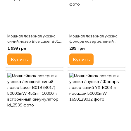
Мощная лазерная указка,
Мощная лазерная указка,
синий лазер Blue Laser B019
фонарь лазер зеленый
B017 50000mW 450nm
LASER 303 + 1насадка
1 999 грн
299 грн
10000m встроенный
звездное небо + ключ
аккумулятор
блокировки
Купить
Купить