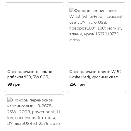
ЗУ microUSB
Фонарь кемпинг, лампа
Фонарь кемпинговый W-52
рабочая 969, 5W COB,
(white+red), красный свет,
3*AAA , фонарик на магните
ЗУ micro USB,
99 грн
250 грн
с поворотом
поворот180º+180º, магнит,
зажим, крюк