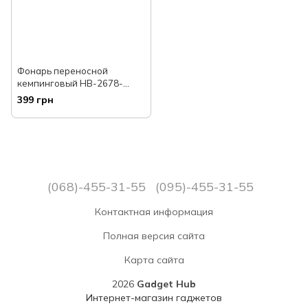
Фонарь переносной
кемпинговый HB-2678-
25W+2COB, power bank, Li-
399 грн
Ion, солнечная батарея, ЗУ
microUSB
(068)-455-31-55
(095)-455-31-55
Контактная информация
Полная версия сайта
Карта сайта
2026
Gadget Hub
Интернет-магазин гаджетов