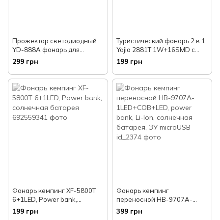
Прожектор светодиодный
Туристический фонарь 2 в 1
YD-888A фонарь для
Yajia 2881T 1W+16SMD с
кемпинга на солнечной
солнечной панелью
299 грн
199 грн
батареи 1W+COB Power
Bank З/У microUSB
Фонарь кемпинг XF-5800T
Фонарь кемпинг
6+1LED, Power bank,
переносной HB-9707A-
солнечная батарея
1LED+COB+LED, power bank,
199 грн
399 грн
Li-Ion, солнечная батарея,