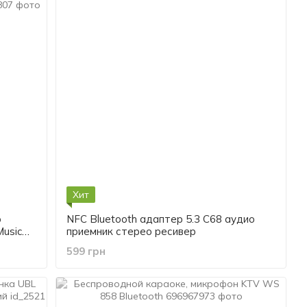
Хит
о
NFC Bluetooth адаптер 5.3 C68 аудио
Music
приемник стерео ресивер
rd RCA
599 грн