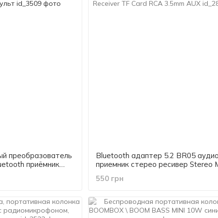
ый преобразователь
Bluetooth адаптер 5.2 BR05 ауди
luetooth приёмник
приемник стерео ресивер Stereo 
, RCA, AUX + пульт
Wireless Bluetooth Receiver TF Ca
550 грн
3.5mm AUX