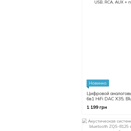
Новинка
Цифровой аналогов
6в1 HiFi DAC X35, B
receiver, toslink USB
1 199 грн