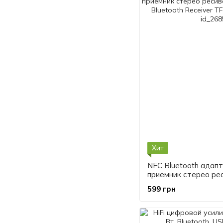
Хит
NFC Bluetooth адапт
приемник стерео рес
Wireless Bluetooth 
599 грн
3.5mm AUX