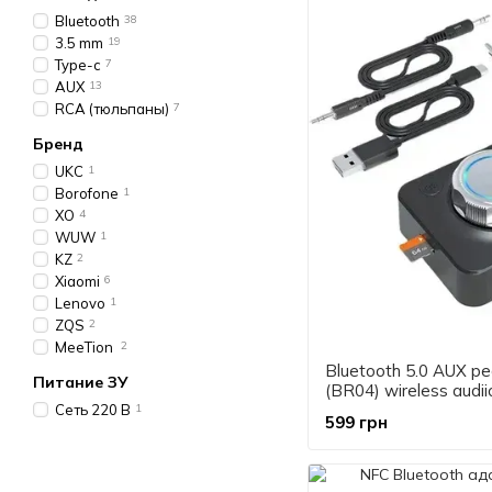
Bluetooth
38
3.5 mm
19
Type-c
7
AUX
13
RCA (тюльпаны)
7
Бренд
UKC
1
Borofone
1
XO
4
WUW
1
KZ
2
Xiaomi
6
Lenovo
1
ZQS
2
MeeTion
2
Bluetooth 5.0 AUX р
Питание ЗУ
(BR04) wireless audii
аудиоприемник
Сеть 220 В
1
599 грн