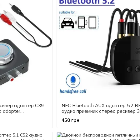
есивер адаптер C39
NFC Bluetooth AUX адаптер 5.2 B
o adapter
аудио приемник стерео ресивер 
jack rca
450 грн