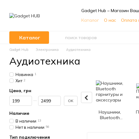
Перейти к основному контенту
Gadget Hub – Магазин Ваш
Каталог
О нас
Оплата 
Отзывы о магазине ⭐
Каталог
Gadget Hub
Электроника
Аудиотехника
Аудиотехника
Новинка
1
Хит
2
Цена, грн
От Цена, грн
До Цена, грн
OK
Наушники,
П
Наличие
Bluetooth
В наличии
13
гарнитуры и
Нет в наличии
56
аксессуары
Тип подключения