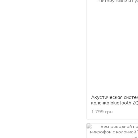
Акустическая систе
колонка bluetooth Z
радиомикрофоном, 
1 799 грн
пультом