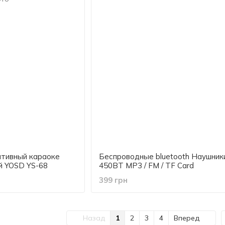
ативный караоке
Беспроводные bluetooth Наушник
й YOSD YS-68
450BT MP3 / FM / TF Card
399 грн
Назад
1
2
3
4
Вперед