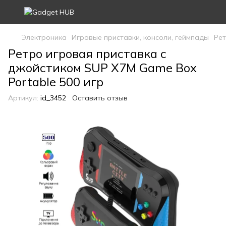
Электроника
Игровые приставки, консоли, геймпады
Рет
Ретро игровая приставка с
джойстиком SUP X7M Game Box
Portable 500 игр
Артикул:
id_3452
Оставить отзыв