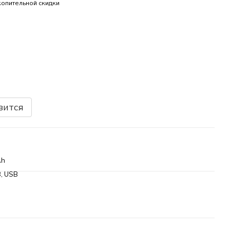
опительной скидки
вится
Ah
B, USB