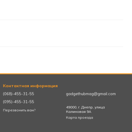
Контактная информация
(068)-455-31-55
gadgethubmag@gmail.com
(095)-455-31-55
49000, г. Днепр, улица
Перезвонить вам?
Калиновая 9А
Карта проезда