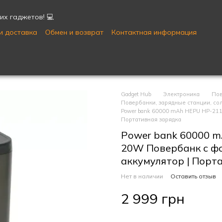
их гаджетов! 💻
и доставка
Обмен и возврат
Контактная информация
Публичная оферта
Пользовательское соглашение
Gadget Hub
Электроника
Пов
Повербанки, зарядные станции, с
Power bank 60000 mAh HEPU HP-211
Портативная зарядка
Power bank 60000 m
20W Повербанк с ф
аккумулятор | Порт
Нет в наличии
Оставить отзыв
2 999 грн