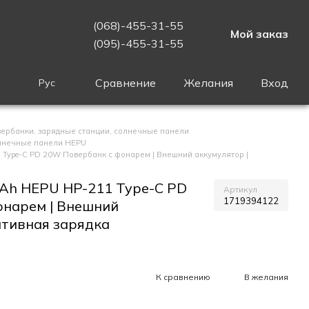
(068)-455-31-55
Мой заказ
(095)-455-31-55
Сравнение
Желания
Вход
Рус
ербанки, зарядные станции, солнечные панели
олнечные панели HEPU
 Type-C PD 20W Повербанк с фонарем | Внешний аккумулятор |
Ah HEPU HP-211 Type-C PD
Артикул
1719394122
онарем | Внешний
ативная зарядка
К сравнению
В желания