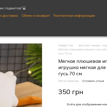
их гаджетов! 💻
и доставка
Обмен и возврат
Контактная информация
Публичная оферта
Пользовательское соглашение
Gadget Hub
Детские товары, под
Мягкая плюшевая игрушка гусь обни
гусь 70 см
Мягкая плюшевая иг
игрушка мягкая для
гусь 70 см
Нет в наличии
Оставить отзыв
350 грн
%
Войти
для отображения нак