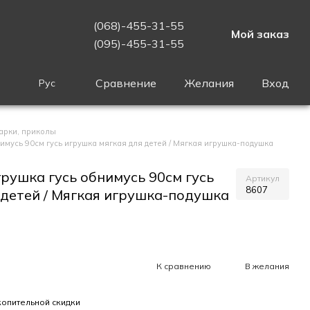
(068)-455-31-55
Мой заказ
(095)-455-31-55
Сравнение
Желания
Вход
Рус
арки, приколы
мусь 90см гусь игрушка мягкая для детей / Мягкая игрушка-подушка
рушка гусь обнимусь 90см гусь
Артикул
8607
 детей / Мягкая игрушка-подушка
К сравнению
В желания
опительной скидки