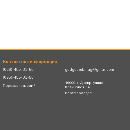
Контактная информация
(068)-455-31-55
gadgethubmag@gmail.com
(095)-455-31-55
49000, г. Днепр, улица
Перезвонить вам?
Калиновая 9А
Карта проезда