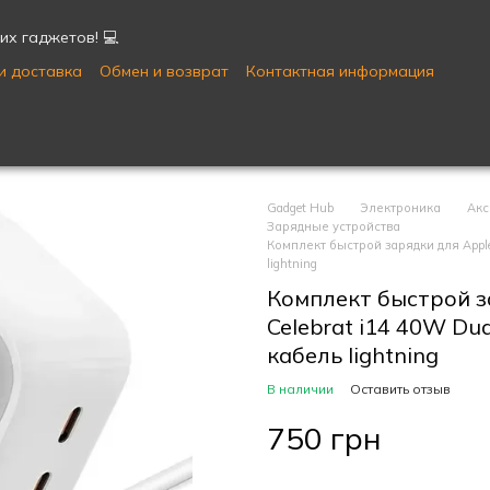
их гаджетов! 💻
и доставка
Обмен и возврат
Контактная информация
Публичная оферта
Пользовательское соглашение
Gadget Hub
Электроника
Акс
Зарядные устройства
Комплект быстрой зарядки для Apple
lightning
Комплект быстрой з
Celebrat i14 40W Du
кабель lightning
В наличии
Оставить отзыв
750 грн