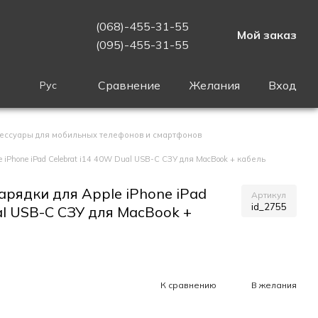
(068)-455-31-55
Мой заказ
(095)-455-31-55
Сравнение
Желания
Вход
Рус
ессуары для мобильных телефонов и смартфонов
 iPhone iPad Celebrat i14 40W Dual USB-C СЗУ для MacBook + кабель
арядки для Apple iPhone iPad
Артикул
id_2755
al USB-C СЗУ для MacBook +
К сравнению
В желания