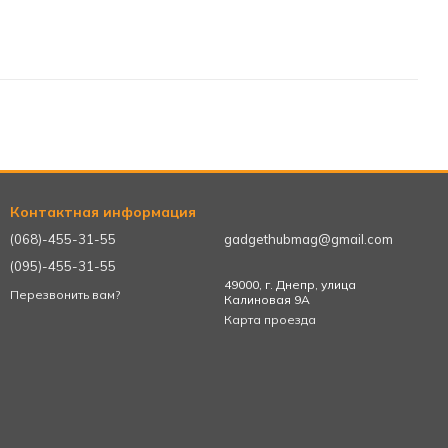
Контактная информация
(068)-455-31-55
gadgethubmag@gmail.com
(095)-455-31-55
49000, г. Днепр, улица
Перезвонить вам?
Калиновая 9А
Карта проезда