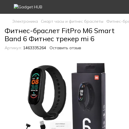
Электроника
Смарт часы и фитнес браслеты
Фитнес-бра
Фитнес-браслет FitPro M6 Smart
Band 6 Фитнес трекер mi 6
Артикул:
1463335264
Оставить отзыв