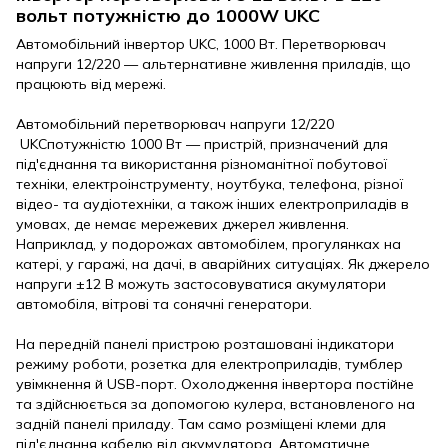
вольт потужністю до 1000W UKC
Автомобільний інвертор UKC, 1000 Вт. Перетворювач
напруги 12/220 — альтернативне живлення приладів, що
працюють від мережі.
Автомобільний перетворювач напруги 12/220
UKC
потужністю 1000 Вт — пристрій, призначений для
під'єднання та використання різноманітної побутової
техніки, електроінструменту, ноутбука, телефона, різної
відео- та аудіотехніки, а також інших електроприладів в
умовах, де немає мережевих джерел живлення.
Наприклад, у подорожах автомобілем, прогулянках на
катері, у гаражі, на дачі, в аварійних ситуаціях. Як джерело
напруги ±12 В можуть застосовуватися акумулятори
автомобіля, вітрові та сонячні генератори.
На передній панелі пристрою розташовані індикатори
режиму роботи, розетка для електроприладів, тумблер
увімкнення й USB-порт. Охолодження інвертора постійне
та здійснюється за допомогою кулера, встановленого на
задній панелі приладу. Там само розміщені клеми для
під'єднання кабелю від акумулятора. Автоматичне