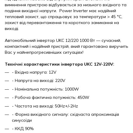
вимкнення пристрою відбувається за низького вхідного та
падіння вихідної напруги. Power Inverter має надійний
тепловий захист, що спрацьовує за температури > 45 °C,
захист від перевантаження та короткого замикання на
виході.
Автомобільний інвертор
UKC
12/220 1000 Вт — сучасний,
компактний і надійний пристрій, який гарантовано виручить
Вас у найнепрогресивніших ситуаціях!
Технічні характеристики інвертора
UKC
12V-220V:
- Вхідна напруга: 12V
- Напруга на виході: 220V
- Номінальна потужність: 1000W
- Робоча фактична потужність: 450W
- Частота на виході: 50Hz+/-2Hz
- Форма вихідного сигналу: східчаста апроксимація
синусоїди
- ККД 90%