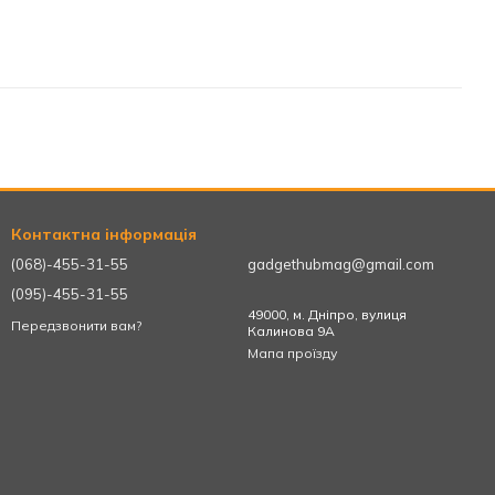
Контактна інформація
(068)-455-31-55
gadgethubmag@gmail.com
(095)-455-31-55
49000, м. Дніпро, вулиця
Передзвонити вам?
Калинова 9А
Мапа проїзду