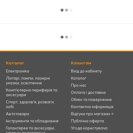
Каталог
Клієнтам
Електроніка
Вхід до кабінету
Ліхтарі, лампи, лазерні
Каталог
указки, освітлення
Про нас
Комп'ютерна периферія та
Оплата і доставка
аксесуари
Обмін та повернення
Спорт, здоров'я, розваги,
хобі
Контактна інформація
Автотовари
Відгуки про магазин ⭐
Інструменти та обладнання
Публічна оферта
Галантерея та аксесуари,
Угода користувача
гаманці та портмоне