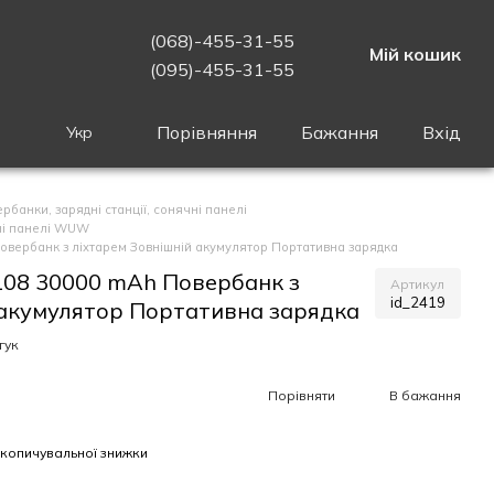
(068)-455-31-55
Мій кошик
(095)-455-31-55
Порівняння
Бажання
Вхід
Укр
рбанки, зарядні станції, сонячні панелі
чні панелі WUW
вербанк з ліхтарем Зовнішній акумулятор Портативна зарядка
08 30000 mAh Повербанк з
Артикул
id_2419
 акумулятор Портативна зарядка
гук
Порівняти
В бажання
копичувальної знижки