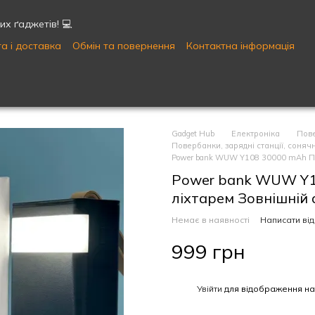
х ґаджетів! 💻
а і доставка
Обмін та повернення
Контактна інформація
Публічна оферта
Угода користувача
Gadget Hub
Електроніка
Пове
Повербанки, зарядні станції, соня
Power bank WUW Y108 30000 mAh По
Power bank WUW Y1
ліхтарем Зовнішній
Немає в наявності
Написати від
999 грн
%
Увійти
для відображення на