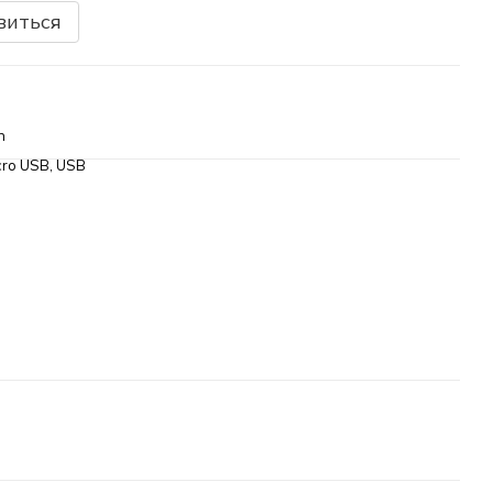
виться
h
cro USB, USB