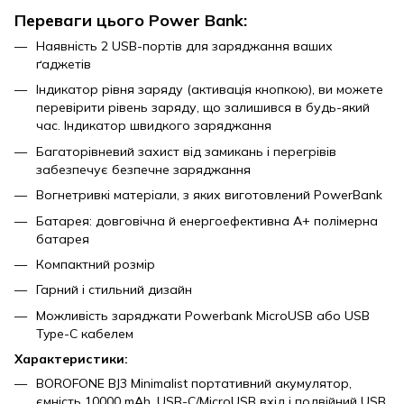
Переваги цього Power Bank:
Наявність 2 USB-портів для заряджання ваших
ґаджетів
Індикатор рівня заряду (активація кнопкою), ви можете
перевірити рівень заряду, що залишився в будь-який
час. Індикатор швидкого заряджання
Багаторівневий захист від замикань і перегрівів
забезпечує безпечне заряджання
Вогнетривкі матеріали, з яких виготовлений PowerBank
Батарея: довговічна й енергоефективна A+ полімерна
батарея
Компактний розмір
Гарний і стильний дизайн
Можливість заряджати Powerbank MicroUSB або USB
Type-C кабелем
Характеристики:
BOROFONE BJ3 Minimalist портативний акумулятор,
ємність 10000 mAh, USB-C/MicroUSB вхід і подвійний USB