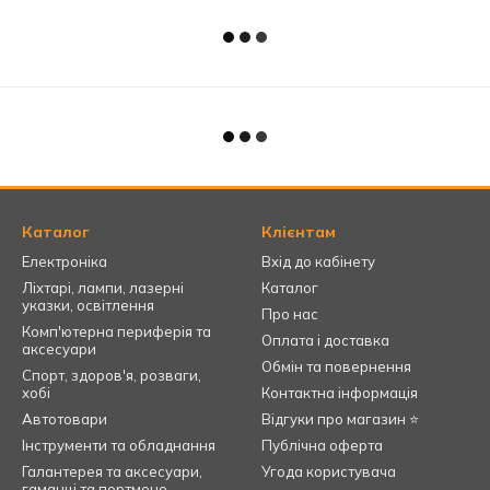
Каталог
Клієнтам
Електроніка
Вхід до кабінету
Ліхтарі, лампи, лазерні
Каталог
указки, освітлення
Про нас
Комп'ютерна периферія та
Оплата і доставка
аксесуари
Обмін та повернення
Спорт, здоров'я, розваги,
хобі
Контактна інформація
Автотовари
Відгуки про магазин ⭐
Інструменти та обладнання
Публічна оферта
Галантерея та аксесуари,
Угода користувача
гаманці та портмоне