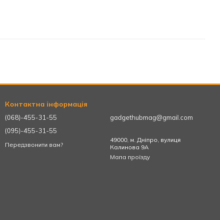
Контактна інформація
(068)-455-31-55
gadgethubmag@gmail.com
(095)-455-31-55
49000, м. Дніпро, вулиця
Передзвонити вам?
Калинова 9А
Мапа проїзду