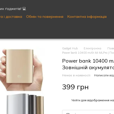
х ґаджетів! 💻
а і доставка
Обмін та повернення
Контактна інформація
Публічна оферта
Угода користувача
Gadget Hub
Електроніка
Пове
Power bank 10400 mAh Mi MLPro | П
Power bank 10400 m
Зовнішній акумулят
Немає в наявності
Написати від
399 грн
%
Увійти
для відображення на