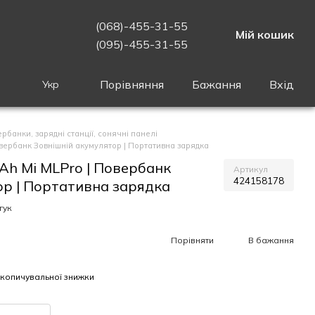
(068)-455-31-55
Мій кошик
(095)-455-31-55
Порівняння
Бажання
Вхід
Укр
рбанки, зарядні станції, сонячні панелі
овербанк Зовнішній акумулятор | Портативна зарядка
Ah Mi MLPro | Повербанк
Артикул
424158178
ор | Портативна зарядка
гук
Порівняти
В бажання
копичувальної знижки