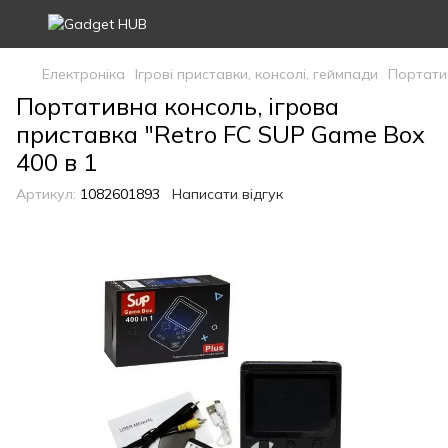
Електроніка
Ігрові приставки, консолі, геймпади
Портатив
Портативна консоль, ігрова
приставка "Retro FC SUP Game Box
400 в 1
Артикул:
1082601893
Написати відгук