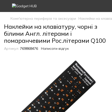
Комп'ютерна периферія та аксесуари
Наклейки на клавіа
Наклейки на клавіатуру, чорні з
білими Англ. літерами і
помаранчевими Рос.літерами Q100
Артикул:
769868476
Написати відгук