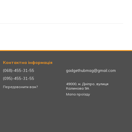
Контактна інформація
(068)-455-31-55
gadgethubmag@gmail.com
(095)-455-31-55
49000, м. Дніпро, вулиця
Передзвонити вам?
Калинова 9А
Мапа проїзду