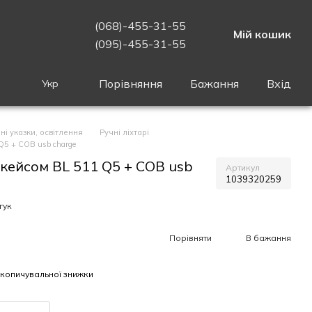
(068)-455-31-55
Мій кошик
(095)-455-31-55
Порівняння
Бажання
Вхід
Укр
ні указки, освітлення
Ручні ліхтарі
Q5 + COB usb charge
з кейсом BL 511 Q5 + COB usb
Артикул
1039320259
гук
Порівняти
В бажання
копичувальної знижки