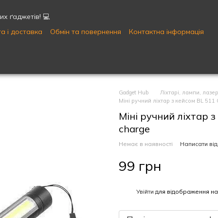
х ґаджетів! 💻
а і доставка
Обмін та повернення
Контактна інформація
Публічна оферта
Угода користувача
Gadget Hub
Ліхтарі, лампи, лазер
Міні ручний ліхтар з кейсом BL 511 
Міні ручний ліхтар 
charge
Немає в наявності
Написати від
99 грн
%
Увійти
для відображення на