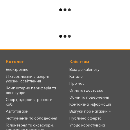
Каталог
Клієнтам
Електроніка
Вхід до кабінету
Ліхтарі, лампи, лазерні
Каталог
указки, освітлення
Про нас
Комп'ютерна периферія та
Оплата і доставка
аксесуари
Обмін та повернення
Спорт, здоров'я, розваги,
хобі
Контактна інформація
Автотовари
Відгуки про магазин ⭐
Інструменти та обладнання
Публічна оферта
Галантерея та аксесуари,
Угода користувача
гаманці та портмоне