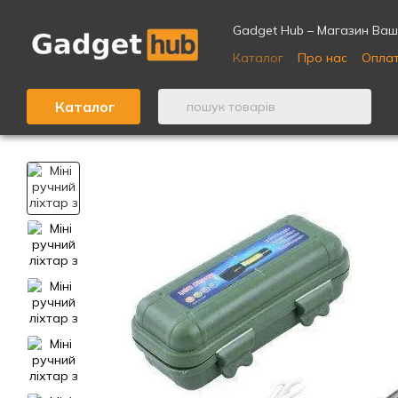
Перейти до основного контенту
Gadget Hub – Магазин Ваши
Каталог
Про нас
Оплат
Відгуки про магазин ⭐
Каталог