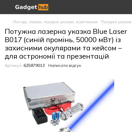
Ліхтарі, лампи, лазерні указки, освітлення
Лазерні указки
Потужна лазерна указка Blue Laser
B017 (синій промінь, 50000 мВт) із
захисними окулярами та кейсом –
для астрономії та презентацій
Артикул:
625879013
Написати відгук