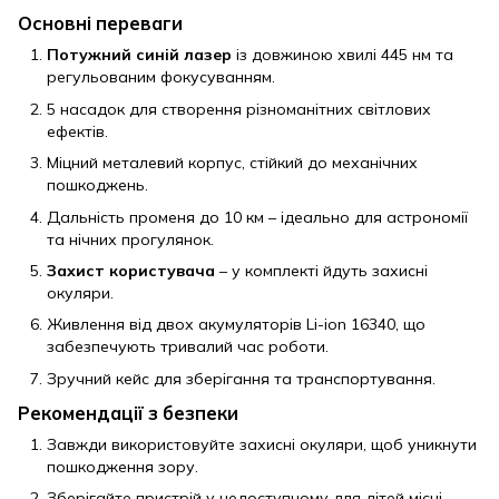
Основні переваги
Потужний синій лазер
із довжиною хвилі 445 нм та
регульованим фокусуванням.
5 насадок для створення різноманітних світлових
ефектів.
Міцний металевий корпус, стійкий до механічних
пошкоджень.
Дальність променя до 10 км – ідеально для астрономії
та нічних прогулянок.
Захист користувача
– у комплекті йдуть захисні
окуляри.
Живлення від двох акумуляторів Li-ion 16340, що
забезпечують тривалий час роботи.
Зручний кейс для зберігання та транспортування.
Рекомендації з безпеки
Завжди використовуйте захисні окуляри, щоб уникнути
пошкодження зору.
Зберігайте пристрій у недоступному для дітей місці.