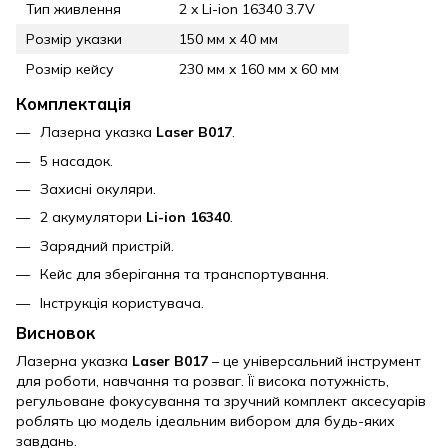
Тип живлення
2 x Li-ion 16340 3.7V
Розмір указки
150 мм x 40 мм
Розмір кейсу
230 мм x 160 мм x 60 мм
Комплектація
Лазерна указка
Laser B017
.
5 насадок.
Захисні окуляри.
2 акумулятори
Li-ion 16340
.
Зарядний пристрій.
Кейс для зберігання та транспортування.
Інструкція користувача.
Висновок
Лазерна указка
Laser B017
– це універсальний інструмент
для роботи, навчання та розваг. Її висока потужність,
регульоване фокусування та зручний комплект аксесуарів
роблять цю модель ідеальним вибором для будь-яких
завдань.