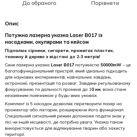
До обраного
Порівняти
Опис
Потужна лазерна указка Laser B017 із
насадками, окулярами та кейсом
Підпалює сірники, сигарети, прожигає пластик,
тканину й дерево з відстані до 2-3 метрів!
Синя лазерна указка
Laser B017
потужністю
50000mW
– це
багатофункціональний пристрій, який ідеально підходить
для наукових експериментів, навчальних завдань,
астрономії, презентацій та розваг. Завдяки регульованому
фокусуванню та дальності променя до 1
0 км
, вона стане
незамінним помічником у будь-яких умовах.
Комплект із 5 насадок дозволяє перетворити лазер на
прожектор або ліхтарик, розширюючи його функціонал.
Спеціальний сигнальний режим допоможе подати знак у
лісі чи іншій місцевості, де потрібна увага. Указка також
використовується для відлякування тварин або захисту
території.