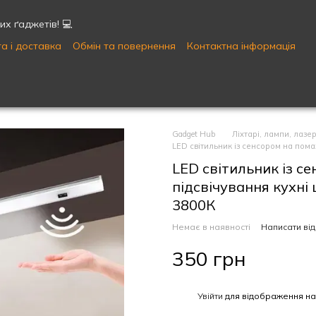
х ґаджетів! 💻
а і доставка
Обмін та повернення
Контактна інформація
Публічна оферта
Угода користувача
Gadget Hub
Ліхтарі, лампи, лазер
LED світильник із сенсором на пома
LED світильник із с
підсвічування кухні
3800К
Немає в наявності
Написати від
350 грн
%
Увійти
для відображення на