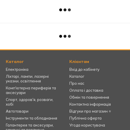
Каталог
Клієнтам
Електроніка
Вхід до кабінету
Ліхтарі, лампи, лазерні
Каталог
указки, освітлення
Про нас
Комп'ютерна периферія та
Оплата і доставка
аксесуари
Обмін та повернення
Спорт, здоров'я, розваги,
хобі
Контактна інформація
Автотовари
Відгуки про магазин ⭐
Інструменти та обладнання
Публічна оферта
Галантерея та аксесуари,
Угода користувача
гаманці та портмоне