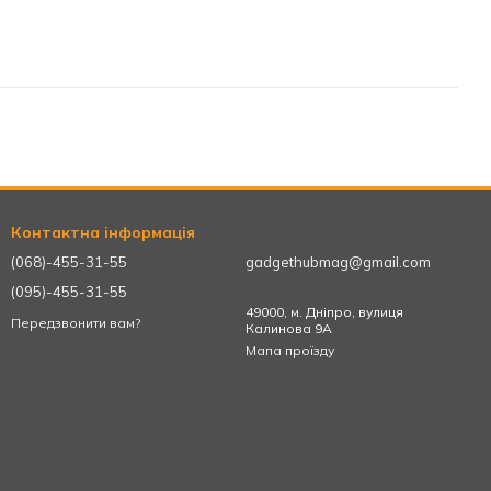
Контактна інформація
(068)-455-31-55
gadgethubmag@gmail.com
(095)-455-31-55
49000, м. Дніпро, вулиця
Передзвонити вам?
Калинова 9А
Мапа проїзду