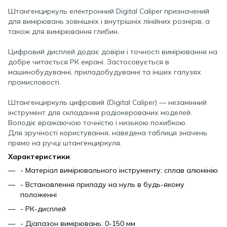
Штангенциркуль електронний Digital Caliper призначений
для вимірювань зовнішніх і внутрішніх лінійних розмірів, а
також для вимірювання глибин.
Цифровий дисплей додає довіри і точності вимірювання на
добре читається РК екрані. Застосовується в
машинобудуванні, приладобудуванні та інших галузях
промисловості.
Штангенциркуль цифровий (Digital Caliper) — незамінний
інструмент для складання радіокерованих моделей.
Володіє вражаючою точністю і низькою похибкою.
Для зручності користування, наведена таблиця значень
прямо на ручці штангенциркуля.
Характеристики
:
- Матеріал вимірювального інструменту: сплав алюмінію
- Встановлення приладу на нуль в будь-якому
положенні
- РК-дисплей
- Діапазон вимірювань: 0-150 мм