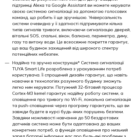
підтримці Alexa та Google Assistant ви можете керувати
своєю системою сигналізації за допомогою голосових
команд, що робить її ще зручнішою. Універсальність
системи очевидна у її здатності підтримувати кілька
типів сигналів тривоги, включаючи сигналізацію дверей,
вітальні SOS, спальні, вікон, балкона, периметра, диму,
газу та витоку води. Це всеосяжне покриття гарантує,
що ваш будинок захищений від широкого спектру
потенційних небезпек.
Надійна та зручна конструкція* Система сигналізації
TUYA Smart Life розроблена з урахуванням потреб
користувача. Її спрощений дизайн гарантує, що навіть
новачки в технологіях розумного будинку зможуть
легко ним керувати. Потужний 32-бітовий процесор
Cortex-M3 kemel гарантує надійну роботу системи, а
сповіщення про тривогу по Wi-Fi, локальна сигналізація
та push-сповіщення через програму гарантують, що ви
завжди будете в курсі будь-яких порушень безпеки.
Завдяки можливості навчання до 50 бездротових
датчиків система може бути адаптована до ваших
конкретних потреб, а функція оповіщення про низький
заряд батареї інформує вас про будь-які проблеми з