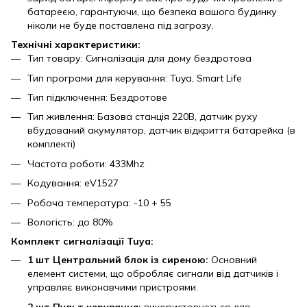
батареєю, гарантуючи, що безпека вашого будинку
ніколи не буде поставлена ​​під загрозу.
Технічні характеристики:
Тип товару: Сигналізація для дому бездротова
Тип програми для керування: Tuya, Smart Life
Тип підключення: Бездротове
Тип живлення: Базова станція 220В, датчик руху
вбудований акумулятор, датчик відкриття батарейка (в
комплекті)
Частота роботи: 433Mhz
Кодування: eV1527
Робоча температура: -10 + 55
Вологість: до 80%
Комплект сигналізації Tuya:
1 шт Центральний блок із сиреною:
Основний
елемент системи, що обробляє сигнали від датчиків і
управляє виконавчими пристроями.
2 шт Пульт керування:
використовується для