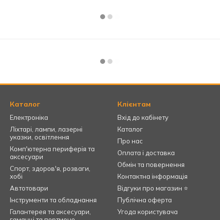
Каталог
Клієнтам
Електроніка
Вхід до кабінету
Ліхтарі, лампи, лазерні
Каталог
указки, освітлення
Про нас
Комп'ютерна периферія та
Оплата і доставка
аксесуари
Обмін та повернення
Спорт, здоров'я, розваги,
хобі
Контактна інформація
Автотовари
Відгуки про магазин ⭐
Інструменти та обладнання
Публічна оферта
Галантерея та аксесуари,
Угода користувача
гаманці та портмоне