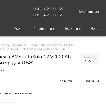
(068)-455-31-55
Мій кошик
(095)-455-31-55
Порівняння
Бажання
Вхід
Укр
улятори та батареї
Акумулятори та батареї Liitokala
la 12 V 100 Ah LiFePO4 IP65 акумулятор для ДБЖ
я з BMS LiitoKala 12 V 100 Ah
Артикул
id_2716
лятор для ДБЖ
гук
Порівняти
В бажання
копичувальної знижки