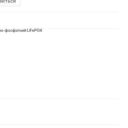
виться
ізо-фосфатний LiFePO4