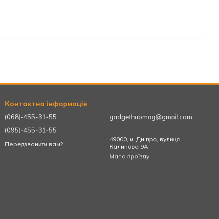
Контактна інформація
(068)-455-31-55
gadgethubmag@gmail.com
(095)-455-31-55
49000, м. Дніпро, вулиця
Передзвонити вам?
Калинова 9А
Мапа проїзду