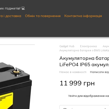
х ґаджетів! 💻
а і доставка
Обмін та повернення
Контактна інформація
Публічна оферта
Угода користувача
Gadget Hub
Електроніка
Акум
Акумуляторна батарея з BMS LiitoKa
Акумуляторна батаре
LiFePO4 IP65 акуму
Немає в наявності
Написати від
11 999 грн
%
Увійти
для відображення на