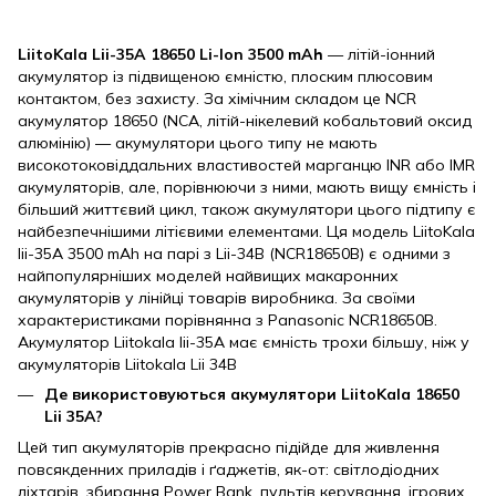
LiitoKala Lii-35A 18650 Li-Ion 3500 mAh
— літій-іонний
акумулятор із підвищеною ємністю, плоским плюсовим
контактом, без захисту. За хімічним складом це NCR
акумулятор 18650 (NCA, літій-нікелевий кобальтовий оксид
алюмінію) — акумулятори цього типу не мають
високотоковіддальних властивостей марганцю INR або IMR
акумуляторів, але, порівнюючи з ними, мають вищу ємність і
більший життєвий цикл, також акумулятори цього підтипу є
найбезпечнішими літієвими елементами. Ця модель LiitoKala
lii-35A 3500 mAh на парі з Lii-34B (NCR18650B) є одними з
найпопулярніших моделей найвищих макаронних
акумуляторів у лінійці товарів виробника. За своїми
характеристиками порівнянна з Panasonic NCR18650B.
Акумулятор Liitokala lii-35A має ємність трохи більшу, ніж у
акумуляторів Liitokala Lii 34B
Де використовуються акумулятори LiitoKala 18650
Lii 35A?
Цей тип акумуляторів прекрасно підійде для живлення
повсякденних приладів і ґаджетів, як-от: світлодіодних
ліхтарів, збирання Power Bank, пультів керування, ігрових