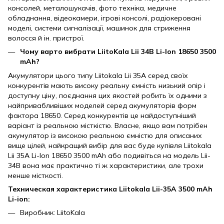
консолей, металошукачів, фото техніка, медичне
обладнання, відеокамери, ігрові консолі, радіокеровані
моделі, системи сигналізації, машинок для стриження
волосся й ін. пристрої.
Чому варто вибрати LiitoKala Lii 34B Li-Ion 18650 3500
mAh?
Акумулятори цього типу Liitokala Lii 35A серед своїх
конкурентів мають високу реальну ємність низький опір і
доступну ціну, поєднання цих якостей робить їх одними з
найпривабливіших моделей серед акумуляторів форм
фактора 18650. Серед конкурентів це найдоступніший
варіант із реальною місткістю. Власне, якщо вам потрібен
акумулятор із високою реальною ємністю для описаних
вище цілей, найкращий вибір для вас буде купівля Liitokala
Lii 35A Li-Ion 18650 3500 mAh або подивіться на модель Lii-
34B вона має практично ті ж характеристики, але трохи
менше місткості.
Техническая характеристика Liitokala Lii-35A 3500 mAh
Li-ion:
Виробник: LiitoKala