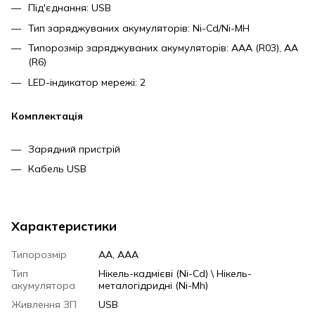
Під'єднання: USB
Тип заряджуваних акумуляторів: Ni-Cd/Ni-MH
Типорозмір заряджуваних акумуляторів: AAA (R03), AA
(R6)
LED-індикатор мережі: 2
Комплектація
Зарядний пристрій
Кабель USB
Характеристики
Типорозмір
AA, AAA
Тип
Нікель-кадмієві (Ni-Cd) \ Нікель-
акумулятора
металогідридні (Ni-Mh)
Живлення ЗП
USB