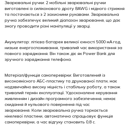
Зварювальні ручки: 2 мобільні зварювальні ручки
виготовлені із силіконового дроту 8AWG і мідного стрижня
та постачаються з 2 захисними рукавами. Зварювальна
ручка забезпечує великий діапазон зварювання, що дає
змогу проводити різні маніпуляції у зварці.
Акумулятор: літієва батарея великої ємності 5000 мА·год,
низьке енергоспоживання, тривалий час використання за
повного заряджання. Він також діє як Power Bank для
зручного заряджання телефона.
Матеріал/функція самоперевірки: Виготовлений із
високоякісного АБС-пластику та друкованої плати, має
надзвичайно високу міцність і стабільну роботу, а також
тривалий термін експлуатації. Удосконалене керування
живленням і дизайн програмного забезпечення, немає
скидання й нульового повернення під час
зварювання. Коли зварювальна ручка торкається
нікелевої пластини, автоматично спрацьовує функція
самоперевірки, а час відгуку становить 0,8 с.