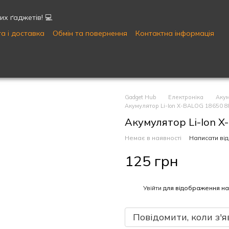
х ґаджетів! 💻
а і доставка
Обмін та повернення
Контактна інформація
Публічна оферта
Угода користувача
Gadget Hub
Електроніка
Акум
Акумулятор Li-Ion X-BALOG 18650 
Акумулятор Li-Ion 
Немає в наявності
Написати від
125 грн
%
Увійти
для відображення на
Повідомити, коли з'я