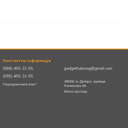
Контактна інформація
(068)-455-31-55
gadgethubmag@gmail.com
(095)-455-31-55
49000, м. Дніпро, вулиця
Передзвонити вам?
Калинова 9А
Мапа проїзду