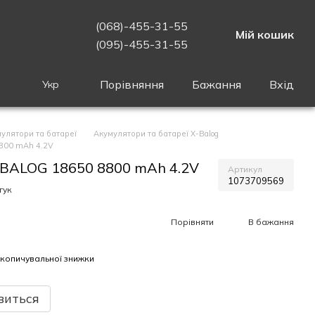
(068)-455-31-55
Мій кошик
(095)-455-31-55
Порівняння
Бажання
Вхід
Укр
улятори та батареї
Акумулятори та батареї X-Balog
8800 mAh 4.2V
X-BALOG 18650 8800 mAh 4.2V
Артикул
1073709569
гук
Порівняти
В бажання
копичувальної знижки
виться