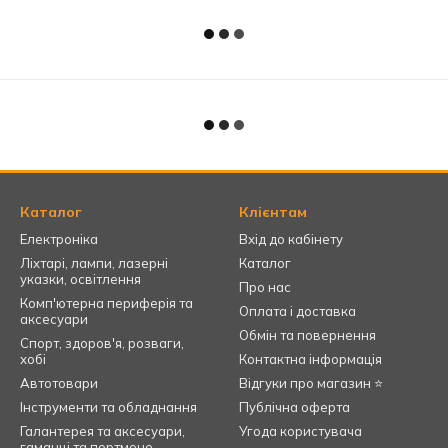
Каталог
Клієнтам
Електроніка
Вхід до кабінету
Ліхтарі, лампи, лазерні
Каталог
указки, освітлення
Про нас
Комп'ютерна периферія та
Оплата і доставка
аксесуари
Обмін та повернення
Спорт, здоров'я, розваги,
хобі
Контактна інформація
Автотовари
Відгуки про магазин ⭐
Інструменти та обладнання
Публічна оферта
Галантерея та аксесуари,
Угода користувача
гаманці та портмоне